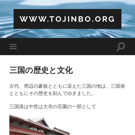
WWW.TOJINBO.ORG
Toggle
Toggle
search
mobile
field
menu
三国の歴史と文化
古代、周辺の豪族とともに栄えた三国の地は、三国港
とともにその歴史を刻んでゆきました。
三国港は中世は大寺の荘園の一部として