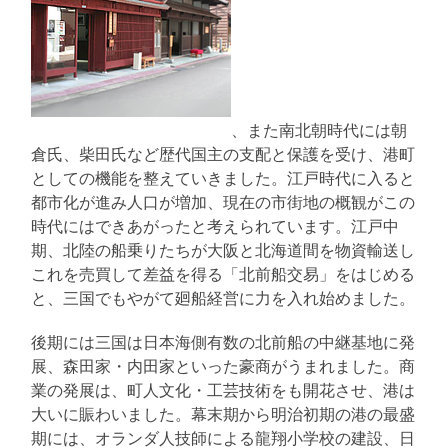
、また南北朝時代には朝
倉氏、柴田氏など歴代国主の支配と保護を受け、港町
としての機能を整えていきました。江戸時代に入ると
都市化が進み人口が増加、現在の市街地の概観がこの
時代にはできあがったと考えられています。江戸中
期、北陸の船乗りたちが大阪と北海道間を物資輸送し
これを売買して差益を得る「北前船交易」をはじめる
と、三国でもやがて廻船経営に力を入れ始めました。
後期には三国は日本海側有数の北前船の中継基地に発
展、森田家・内田家といった豪商がうまれました。商
業の発展は、町人文化・工芸技術をも開花させ、港は
大いに賑わいました。幕末期から明治初期の港の最盛
期には、オランダ人技師による龍翔小学校の建設、日