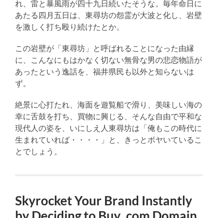
れ、雷と暴風雨が四十九日続いたそうな。毎年命日に
あたる四月五日は、東尋坊の怨霊が大波と化し、岩壁
を激しく打ち殴り続けたとか。
この岩壁が「東尋坊」と呼ばれることになった由縁
に、こんなにもはかなく切ない無骨な男の悲恋物語が
あったという逸話を、福井県民も以外と知らないは
ず。
絶景に心打たれ、海面を遊覧船で滑り、美味しい海の
幸に舌鼓を打ち、買物に興じる、そんな自由で平和な
現代人の姿を、いにしえ人東尋坊は「俺もこの時代に
生まれていれば・・・・」と、きっとボヤいているこ
とでしょう。
Skyrocket Your Brand Instantly
by Deciding to Buy .com Domain