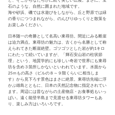
石のような、自然に囲まれた地域です。
海や砂浜、磯では水遊びをしながら、丘と野原では緑
の香りにつつまれながら、のんびりゆっくりと散策を
お楽しみください。
日本随一の奇勝として名高い東尋坊。間近にみる断崖
は迫力満点。東尋坊の魅力は、古くから名勝として称
えられてきた断崖絶壁。ゴツゴツとした岩が約1キロ
にわたって続いていますが、「輝石安山岩の柱状節
理」という、地質学的にも珍しい奇岩で世界にも東尋
坊を含め３箇所しかないといわれています。水面から
25ｍもの高さ（ビルの８～９階くらいに相当しま
す）から見下ろす景色はまさに絶景。東尋坊先端に浮
かぶ雄島とともに、日本の天然記念物に指定されてい
ます。周辺には昔ながらの土産物店・お食事処もいっ
ぱい。遠く能登半島まで見渡せる東尋坊タワーもあ
り、楽しみ方はいろいろです。