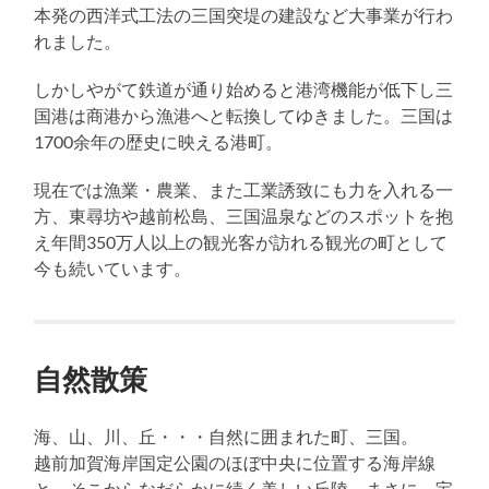
本発の西洋式工法の三国突堤の建設など大事業が行わ
れました。
しかしやがて鉄道が通り始めると港湾機能が低下し三
国港は商港から漁港へと転換してゆきました。三国は
1700余年の歴史に映える港町。
現在では漁業・農業、また工業誘致にも力を入れる一
方、東尋坊や越前松島、三国温泉などのスポットを抱
え年間350万人以上の観光客が訪れる観光の町として
今も続いています。
自然散策
海、山、川、丘・・・自然に囲まれた町、三国。
越前加賀海岸国定公園のほぼ中央に位置する海岸線
と、そこからなだらかに続く美しい丘陵。まさに、宝